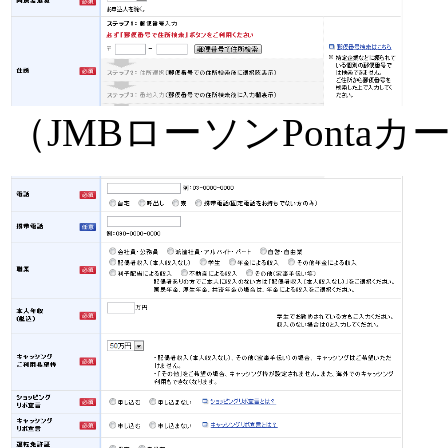
（JMBローソンPontaカ