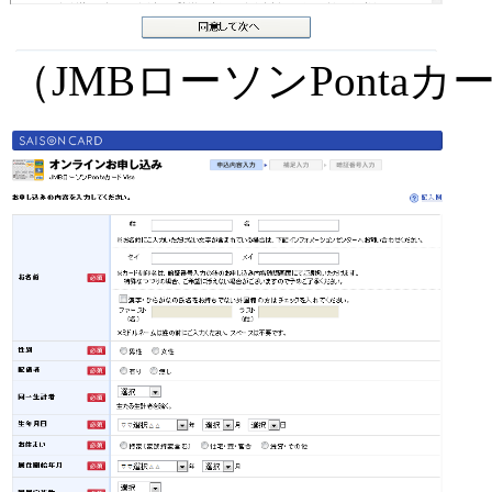
（JMBローソンPontaカ