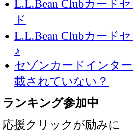
L.L.Bean Club
ド
L.L.Bean Club
♪
セゾンカードインター
載されていない？
ランキング参加中
応援クリックが励みに