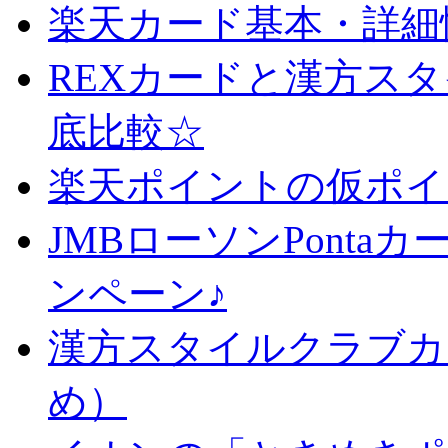
楽天カード基本・詳細
REXカードと漢方ス
底比較☆
楽天ポイントの仮ポイ
JMBローソンPonta
ンペーン♪
漢方スタイルクラブカ
め）