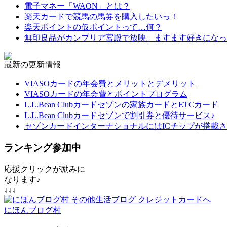
電子マネー「WAON」とは？
楽天カードで競馬の馬券を購入したいっ！
楽天ポイントの仮ポイントって…何？
無印良品がカンブリア宮殿で放映。ますます好きになっ
最新の更新情報
VIASOカードの年会費とメリットとデメリット
VIASOカードの年会費とポイントプログラム
L.L.Bean Clubカードセゾンの家族カードとETCカード
L.L.Bean Clubカードセゾンで割引券と優待サービス♪
セゾンカードインターナショナルにはICチップが搭載
ランキング参加中
応援クリックが励みに
なります♪
↓↓↓
にほんブログ村