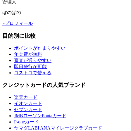
管理人
ぼのぼの
»プロフィール
目的別に比較
ポイントがたまりやすい
年会費が無料
審査が通りやすい
即日発行が可能
コストコで使える
クレジットカードの人気ブランド
楽天カード
イオンカード
セブンカード
JMBローソンPontaカード
P-oneカード
ヤマダLABI ANAマイレージクラブカード